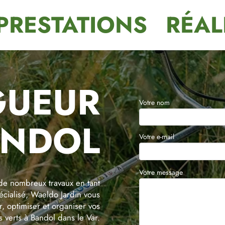
PRESTATIONS
RÉAL
GUEUR
Votre nom
ANDOL
Votre e-mail
Votre message
de nombreux travaux en tant
écialisé, Waeldo Jardin vous
 optimiser et organiser vos
 verts à Bandol dans le Var.